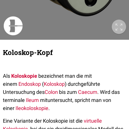
Koloskop-Kopf
Als
Koloskopie
bezeichnet man die mit
einem
Endoskop
(
Koloskop
) durchgeführte
Untersuchung des
Colon
bis zum
Caecum
. Wird das
terminale
Ileum
mituntersucht, spricht man von
einer
Ileokoloskopie
.
Eine Variante der Koloskopie ist die
virtuelle
Koloskopie
, bei der ein dreidimensionales Modell des