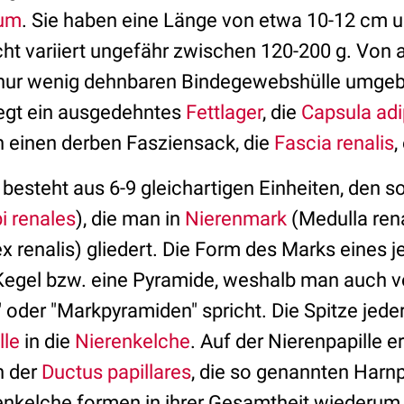
aum
. Sie haben eine Länge von etwa 10-12 cm u
ht variiert ungefähr zwischen 120-200 g. Von a
, nur wenig dehnbaren Bindegewebshülle umgeb
liegt ein ausgedehntes
Fettlager
, die
Capsula ad
in einen derben Fasziensack, die
Fascia renalis
,
 besteht aus 6-9 gleichartigen Einheiten, den 
i renales
), die man in
Nierenmark
(Medulla rena
x renalis) gliedert. Die Form des Marks eines 
 Kegel bzw. eine Pyramide, weshalb man auch 
 oder "Markpyramiden" spricht. Die Spitze jed
lle
in die
Nierenkelche
. Auf der Nierenpapille 
n der
Ductus papillares
, die so genannten Harn
renkelche formen in ihrer Gesamtheit wiederu