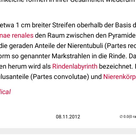
s etwa 1 cm breiter Streifen oberhalb der Basi
nae renales
den Raum zwischen den Pyramide
ie geraden Anteile der Nierentubuli (Partes re
rm so genannter Markstrahlen in die Rinde. 
en herum wird als
Rindenlabyrinth
bezeichnet. E
usanteile (Partes convolutae) und
Nierenkör
ical
08.11.2012
(0 r