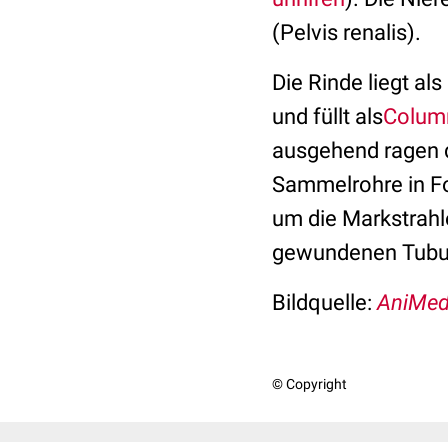
(Pelvis renalis).
Die Rinde liegt al
und füllt als
Colum
ausgehend ragen d
Sammelrohre in Fo
um die Markstrahl
gewundenen Tubul
Bildquelle:
AniMed
© Copyright