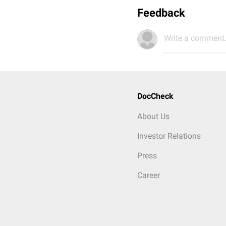
Feedback
Write a comment.
DocCheck
About Us
Investor Relations
Press
Career