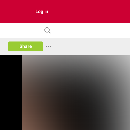
Log in
Share