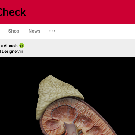
Shop
News
s Allesch
| Designer/in