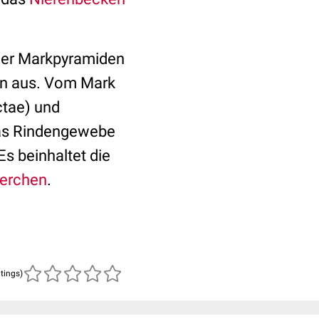
s der Markpyramiden
n aus. Vom Mark
ctae) und
Das Rindengewebe
s beinhaltet die
perchen
.
atings)