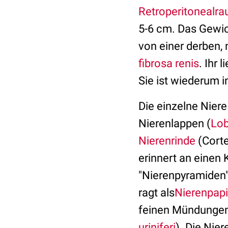
Retroperitonealr
5-6 cm. Das Gewic
von einer derben
fibrosa renis
. Ihr 
Sie ist wiederum 
Die einzelne Niere
Nierenlappen (
Lob
Nierenrinde
(Corte
erinnert an einen
"Nierenpyramiden"
ragt als
Nierenpapi
feinen Mündunge
uriniferi
). Die Nie