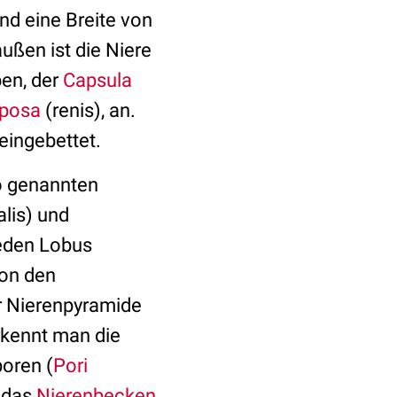
nd eine Breite von
ußen ist die Niere
en, der
Capsula
iposa
(renis), an.
 eingebettet.
so genannten
lis) und
jeden Lobus
von den
er Nierenpyramide
erkennt man die
poren (
Pori
m das
Nierenbecken