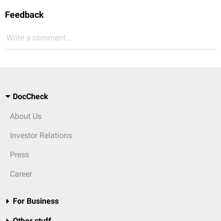
Feedback
Write a comment...
DocCheck
About Us
Investor Relations
Press
Career
For Business
Other stuff