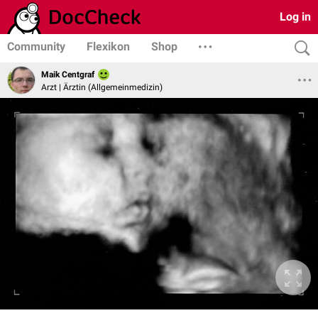
Log in
Community
Flexikon
Shop
Maik Centgraf
Arzt | Ärztin (Allgemeinmedizin)