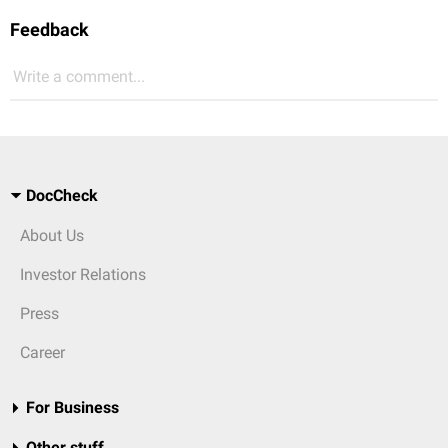
Feedback
Write a comment...
DocCheck
About Us
Investor Relations
Press
Career
For Business
Other stuff