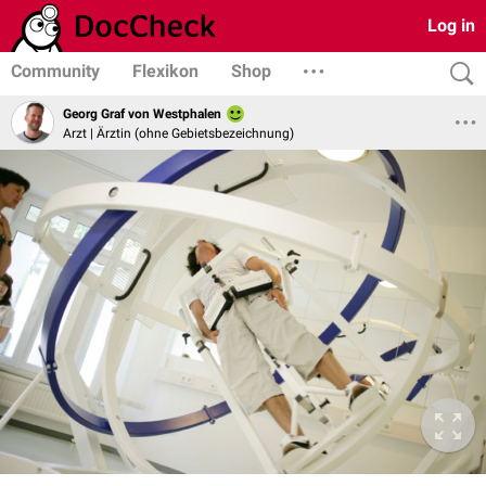
Log in
Community
Flexikon
Shop
Georg Graf von Westphalen
Arzt | Ärztin (ohne Gebietsbezeichnung)