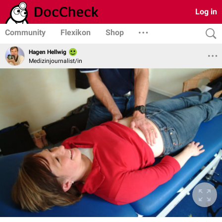
Log in
Community
Flexikon
Shop
Hagen Hellwig
Medizinjournalist/in