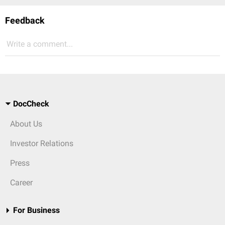
Feedback
Write a comment...
DocCheck
About Us
Investor Relations
Press
Career
For Business