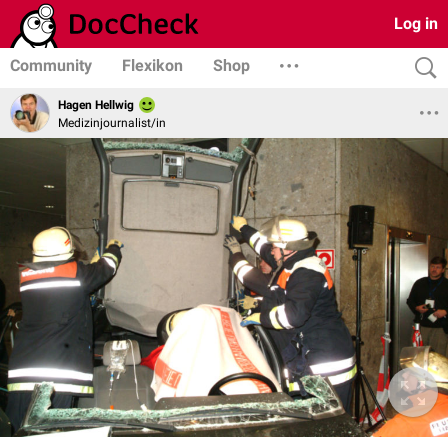
Log in
Community
Flexikon
Shop
Hagen Hellwig
Medizinjournalist/in