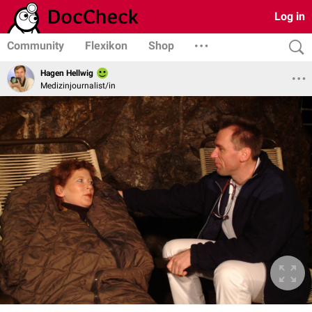
Log in
Community
Flexikon
Shop
Hagen Hellwig
Medizinjournalist/in