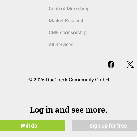
Content Marketing
Market Research
CME sponsorship
All Services
© 2026 DocCheck Community GmbH
Log in and see more.
Will do
Sign up for free