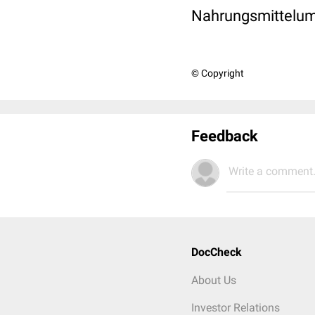
Nahrungsmittelums
© Copyright
Feedback
Write a comment.
DocCheck
About Us
Investor Relations