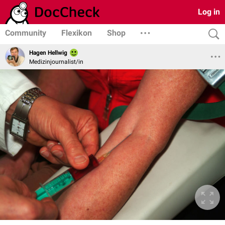
Log in
Community
Flexikon
Shop
Hagen Hellwig
Medizinjournalist/in