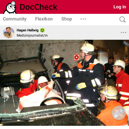
Log in
Community
Flexikon
Shop
Hagen Hellwig
Medizinjournalist/in