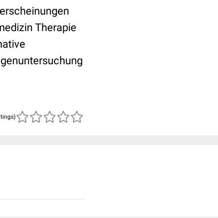
serscheinungen
edizin Therapie
native
Augenuntersuchung
atings)