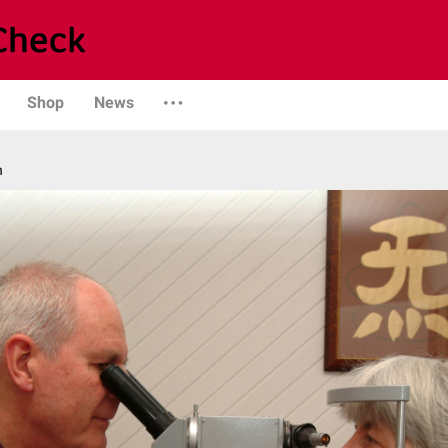
Shop
News
n