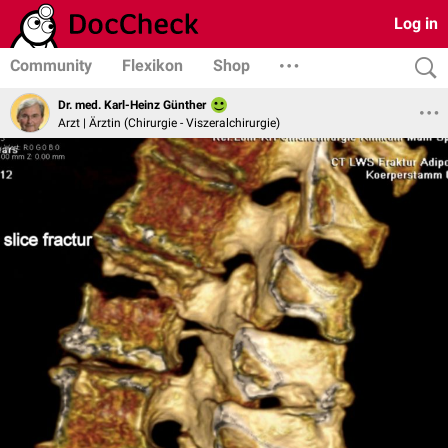
Log in
Community
Flexikon
Shop
Dr. med. Karl-Heinz Günther
Arzt | Ärztin (Chirurgie - Viszeralchirurgie)