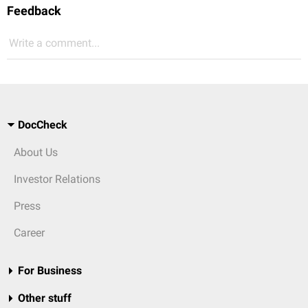
Feedback
Write a comment...
DocCheck
About Us
Investor Relations
Press
Career
For Business
Other stuff