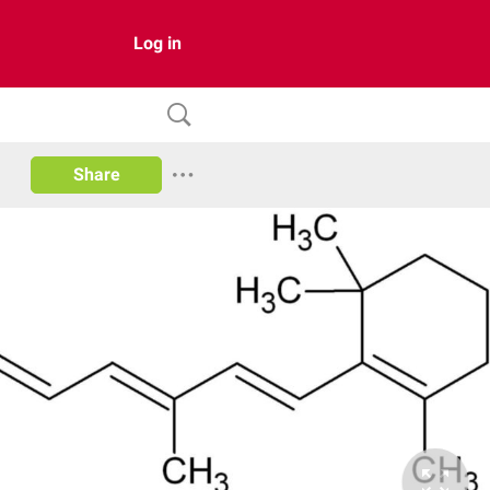
Log in
Share