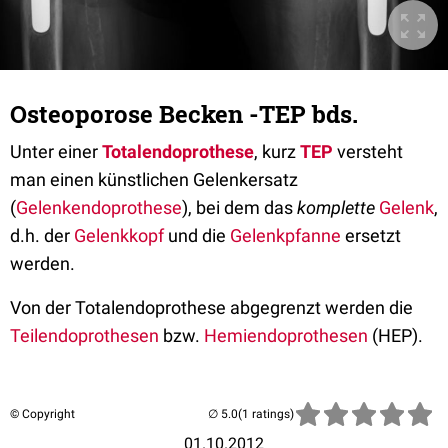
Osteoporose Becken -TEP bds.
Unter einer
Totalendoprothese
, kurz
TEP
versteht
man einen künstlichen Gelenkersatz
(
Gelenkendoprothese
), bei dem das
komplette
Gelenk
,
d.h. der
Gelenkkopf
und die
Gelenkpfanne
ersetzt
werden.
Von der Totalendoprothese abgegrenzt werden die
Teilendoprothesen
bzw.
Hemiendoprothesen
(HEP).
© Copyright
(1 ratings)
01.10.2012