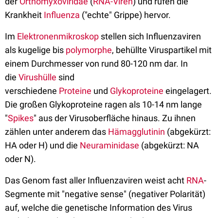
der
Orthomyxoviridae
(
RNA-Viren
) und rufen die
Krankheit
Influenza
("echte" Grippe) hervor.
Im
Elektronenmikroskop
stellen sich Influenzaviren
als kugelige bis
polymorphe
, behüllte Viruspartikel mit
einem Durchmesser von rund 80-120 nm dar. In
die
Virushülle
sind
verschiedene
Proteine
und
Glykoproteine
eingelagert.
Die großen Glykoproteine ragen als 10-14 nm lange
"
Spikes
" aus der Virusoberfläche hinaus. Zu ihnen
zählen unter anderem das
Hämagglutinin
(abgekürzt:
HA oder H) und die
Neuraminidase
(abgekürzt: NA
oder N).
Das Genom fast aller Influenzaviren weist acht
RNA
-
Segmente mit "negative sense" (negativer Polarität)
auf, welche die genetische Information des Virus