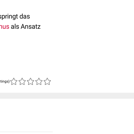
springt das
nus
als Ansatz
atings)