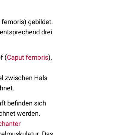
femoris) gebildet.
mentsprechend drei
f (
Caput femoris
),
el zwischen Hals
hnet.
t befinden sich
ichnet werden.
chanter
kelmuskulatur. Das