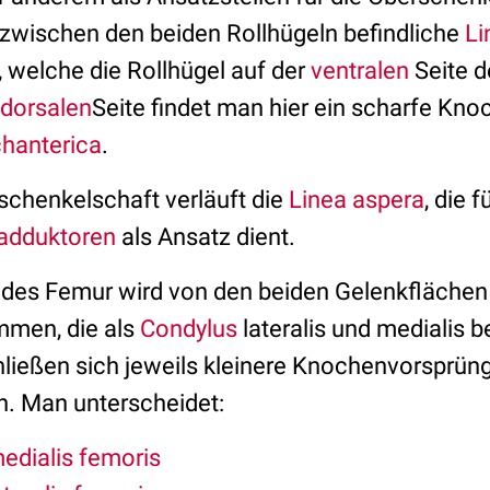
ie zwischen den beiden Rollhügeln befindliche
Li
, welche die Rollhügel auf der
ventralen
Seite 
dorsalen
Seite findet man hier ein scharfe Knoc
chanterica
.
chenkelschaft verläuft die
Linea aspera
, die f
adduktoren
als Ansatz dient.
 des Femur wird von den beiden Gelenkfläche
men, die als
Condylus
lateralis und medialis 
hließen sich jeweils kleinere Knochenvorsprüng
an. Man unterscheidet:
edialis femoris