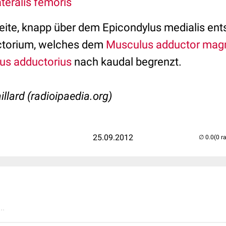
teralis femoris
eite, knapp über dem Epicondylus medialis ent
ctorium, welches dem
Musculus adductor mag
us adductorius
nach kaudal begrenzt.
aillard (radioipaedia.org)
25.09.2012
(0 r
..