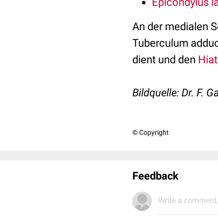
Epicondylus la
An der medialen S
Tuberculum addu
dient und den
Hiat
Bildquelle: Dr. F. G
© Copyright
Feedback
Write a comment.