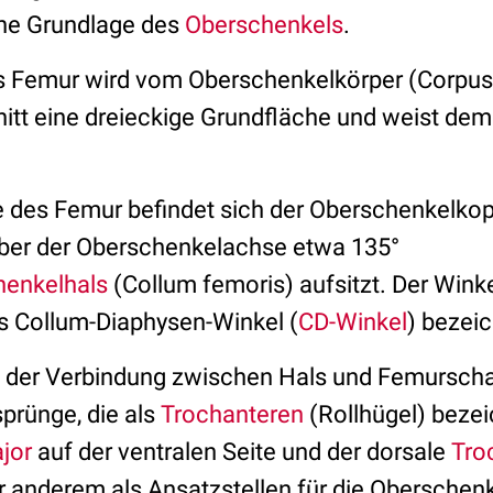
rne Grundlage des
Oberschenkels
.
es Femur wird vom Oberschenkelkörper (Corpus 
nitt eine dreieckige Grundfläche und weist de
 des Femur befindet sich der Oberschenkelkop
ber der Oberschenkelachse etwa 135°
henkelhals
(Collum femoris) aufsitzt. Der Wink
ls Collum-Diaphysen-Winkel (
CD-Winkel
) bezeic
 der Verbindung zwischen Hals und Femurschaf
prünge, die als
Trochanteren
(Rollhügel) beze
jor
auf der ventralen Seite und der dorsale
Tro
r anderem als Ansatzstellen für die Oberschen