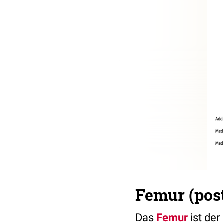
Femur (post
Das
Femur
ist de