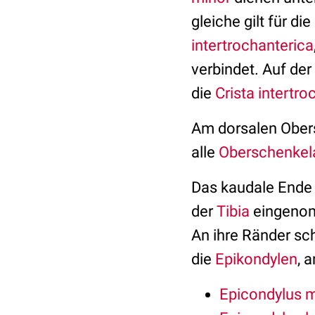
gleiche gilt für d
intertrochanterica
verbindet. Auf der
die
Crista intertro
Am dorsalen Obers
alle
Oberschenkel
Das kaudale Ende
der
Tibia
eingenom
An ihre Ränder sc
die
Epikondylen
, 
Epicondylus m