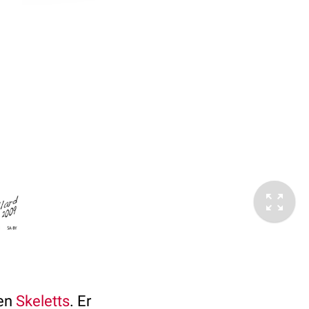
hen
Skeletts
. Er