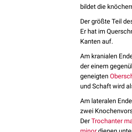
bildet die knöche
Der größte Teil d
Er hat im Quersch
Kanten auf.
Am kranialen Ende
der einem gegenü
geneigten
Obersc
und Schaft wird a
Am lateralen Ende
zwei Knochenvors
Der
Trochanter ma
minor
dienen unte