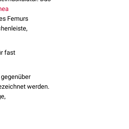
nea
des Femurs
henleiste,
ür fast
n gegenüber
bezeichnet werden.
e,