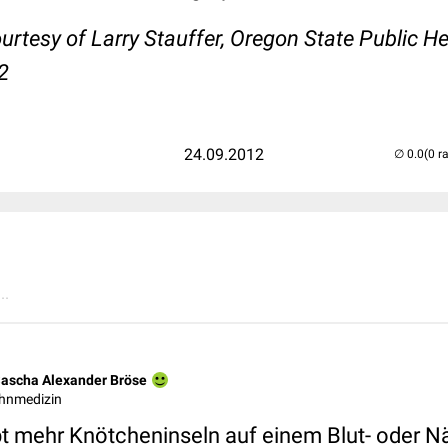
urtesy of Larry Stauffer, Oregon State Public H
2
24.09.2012
(0 r
..
Sascha Alexander Bröse
ahnmedizin
ibt mehr Knötcheninseln auf einem Blut- oder N