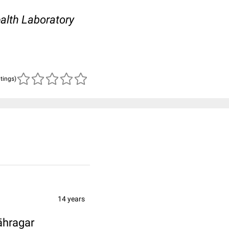
ealth Laboratory
atings)
14 years
ähragar