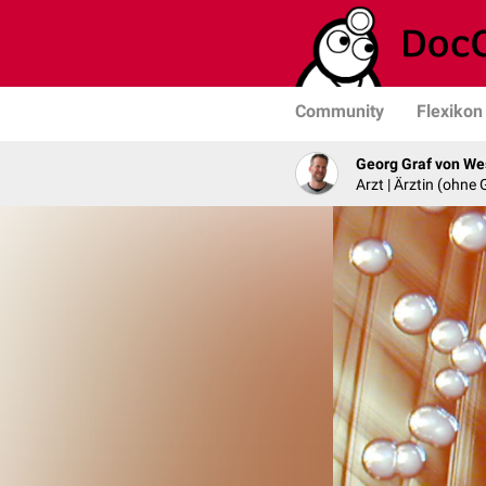
Community
Flexikon
Georg Graf von We
Arzt | Ärztin (ohne