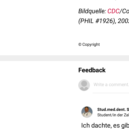
Bildquelle:
CDC
/Co
(PHIL #1926), 200
© Copyright
Feedback
Write a comment.
Stud.med.dent. 
Student/in der Z
Ich dachte, es g