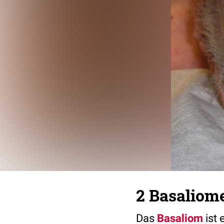
2 Basaliom
Das
Basaliom
ist 