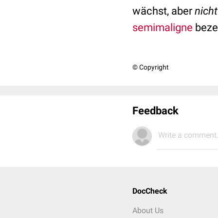
wächst, aber
nicht
semimaligne
beze
© Copyright
Feedback
Write a comment.
DocCheck
About Us