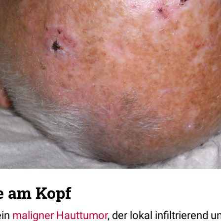
e am Kopf
ein
maligner
Hauttumor
, der lokal infiltrierend 