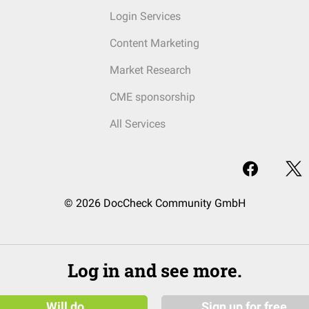
Login Services
Content Marketing
Market Research
CME sponsorship
All Services
© 2026 DocCheck Community GmbH
Log in and see more.
Will do
Sign up for free