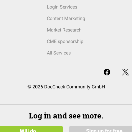
Login Services
Content Marketing
Market Research
CME sponsorship
All Services
© 2026 DocCheck Community GmbH
Log in and see more.
Will do
Sign up for free