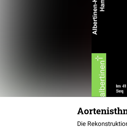
Aortenisth
Die Rekonstruktio