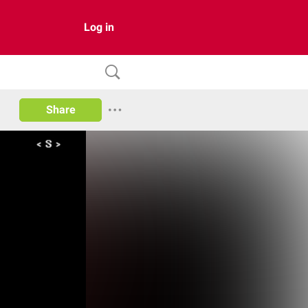
Log in
Share