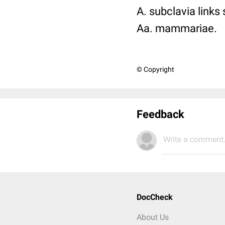
A. subclavia links
Aa. mammariae.
© Copyright
Feedback
Write a comment.
DocCheck
About Us