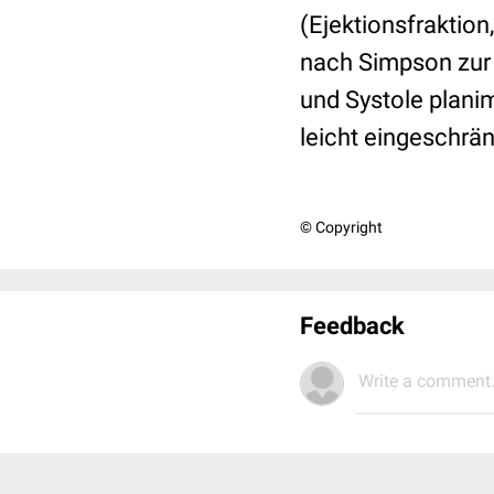
(Ejektionsfraktio
nach Simpson zur A
und Systole plani
leicht eingeschrän
© Copyright
Feedback
Write a comment.