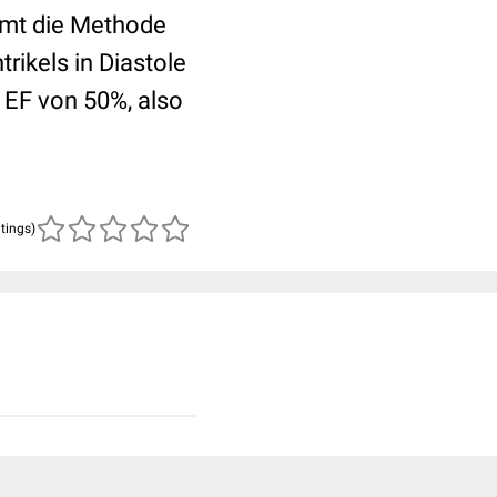
mmt die Methode
rikels in Diastole
 EF von 50%, also
atings)