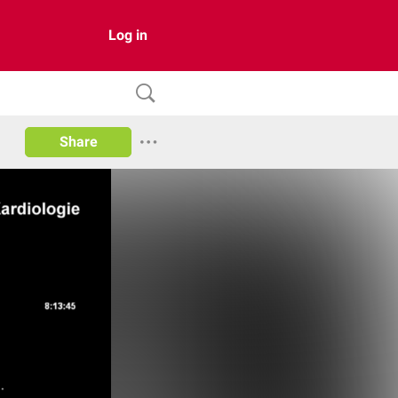
Log in
Share