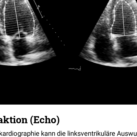
aktion (Echo)
kardiographie kann die linksventrikuläre Auswu