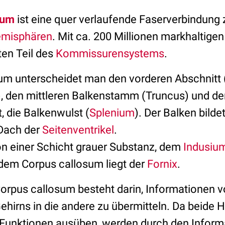
sum
ist eine quer verlaufende Faserverbindung
emisphären
. Mit ca. 200 Millionen markhaltige
ten Teil des
Kommissurensystems
.
m unterscheidet man den vorderen Abschnitt 
, den mittleren Balkenstamm (Truncus) und den
, die Balkenwulst (
Splenium
). Der Balken bilde
Dach der
Seitenventrikel
.
on einer Schicht grauer Substanz, dem
Indusiu
dem Corpus callosum liegt der
Fornix
.
orpus callosum besteht darin, Informationen v
ehirns in die andere zu übermitteln. Da beide 
 Funktionen ausüben, werden durch den Infor