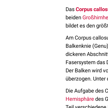
Das
Corpus callo
beiden
Großhirnh
bildet es den größ
Am Corpus callosu
Balkenknie (Genu)
dickeren Abschnitt
Fasersystem das 
Der Balken wird v
überzogen. Unter 
Die Aufgabe des C
Hemisphäre
des G
Teil verschiedene