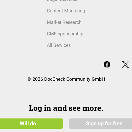
Content Marketing
Market Research
CME sponsorship
All Services
© 2026 DocCheck Community GmbH
Log in and see more.
Will do
Sign up for free