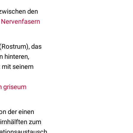
 zwischen den
n
Nervenfasern
(Rostrum), das
 hinteren,
t mit seinem
m griseum
on der einen
Hirnhälften zum
mationsaustausch