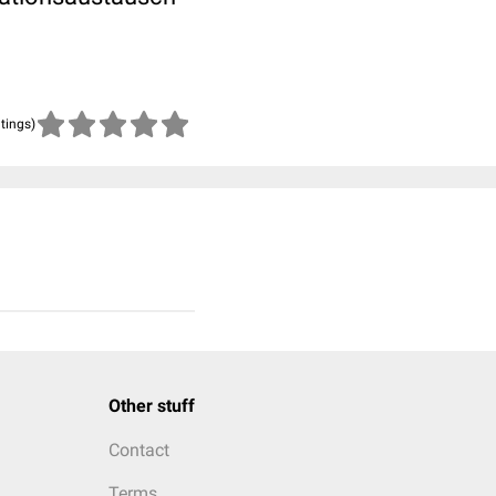
atings)
Other stuff
Contact
Terms