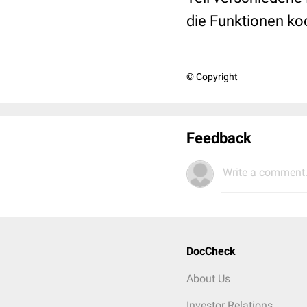
die Funktionen koo
© Copyright
Feedback
Write a comment.
DocCheck
About Us
Investor Relations