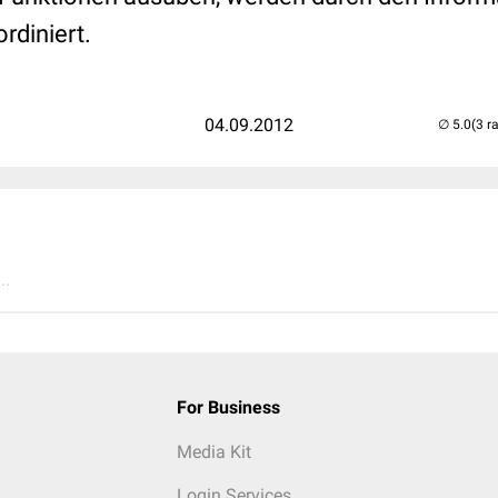
rdiniert.
04.09.2012
(3 r
..
For Business
Media Kit
Login Services