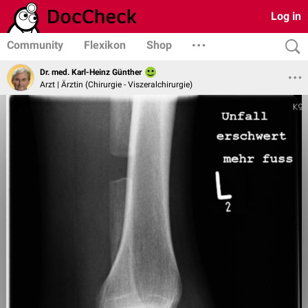
Log in
Community
Flexikon
Shop
Dr. med. Karl-Heinz Günther
Arzt | Ärztin (Chirurgie - Viszeralchirurgie)