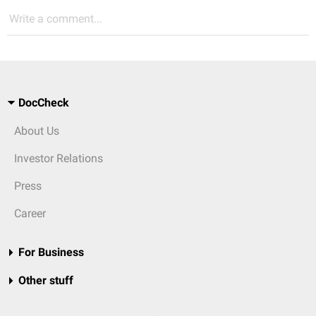
Write a comment...
DocCheck
About Us
Investor Relations
Press
Career
For Business
Other stuff