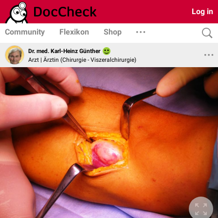
Log in
Community
Flexikon
Shop
Dr. med. Karl-Heinz Günther
Arzt | Ärztin (Chirurgie - Viszeralchirurgie)