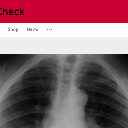
Shop
News