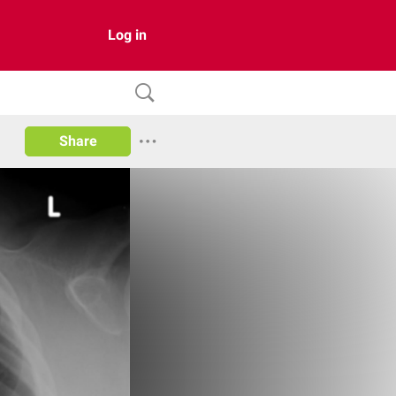
Log in
Share