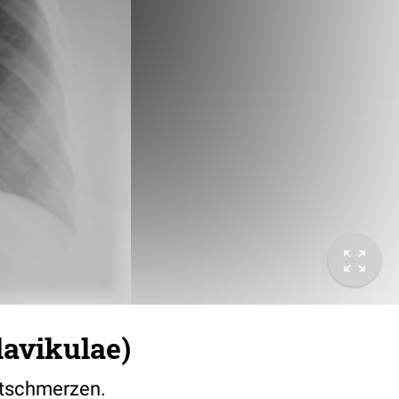
lavikulae)
ustschmerzen.