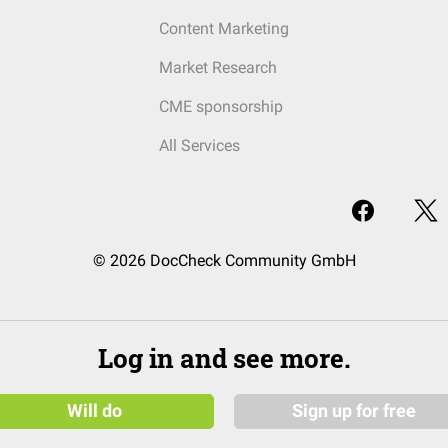
Content Marketing
Market Research
CME sponsorship
All Services
© 2026 DocCheck Community GmbH
Log in and see more.
Will do
Sign up for free