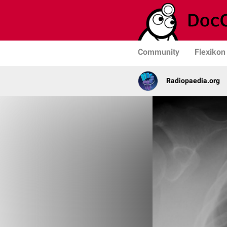
Community
Flexikon
Radiopaedia.org