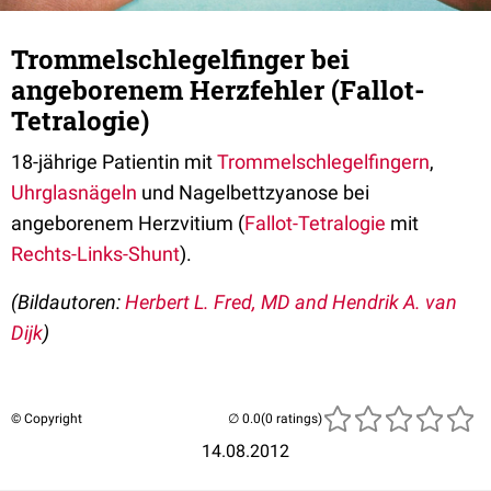
Trommelschlegelfinger bei
angeborenem Herzfehler (Fallot-
Tetralogie)
18-jährige Patientin mit
Trommelschlegelfingern
,
Uhrglasnägeln
und Nagelbettzyanose bei
angeborenem Herzvitium (
Fallot-Tetralogie
mit
Rechts-Links-Shunt
).
(Bildautoren:
Herbert L. Fred, MD and Hendrik A. van
Dijk
)
© Copyright
(0 ratings)
14.08.2012