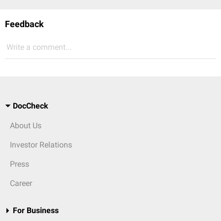
Feedback
Write a comment...
DocCheck
About Us
Investor Relations
Press
Career
For Business