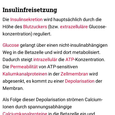
Insulinfreisetzung
Die
Insulinsekretion
wird hauptsächlich durch die
Höhe des
Blutzuckers
(bzw.
extrazelluläre
Glucose­
konzentration) reguliert.
Glucose
gelangt über einen nicht-insulinabhängigen
Weg in die Betazelle und wird dort metabolisiert.
Dadurch steigt
intrazellulär
die
ATP
-Konzentration.
Die
Permeabilität
von ATP-sensitiven
Kaliumkanalproteinen
in der
Zellmembran
wird
abgesenkt, es kommt zu einer
Depolarisation
der
Membran.
Als Folge dieser Depolarisation strömen Calcium-
Ionen durch spannungsabhängige
Calciumkanalproteine
in die Betazelle ein und