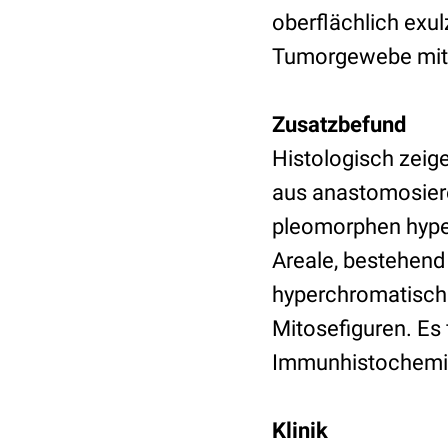
oberflächlich exu
Tumorgewebe mit 
Zusatzbefund
Histologisch zeig
aus anastomosiere
pleomorphen hype
Areale, bestehend
hyperchromatische
Mitosefiguren. Es 
Immunhistochemisc
Klinik