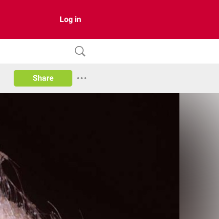
Log in
Share