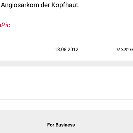
 Angiosarkom der Kopfhaut.
oPic
13.08.2012
(1 r
..
For Business