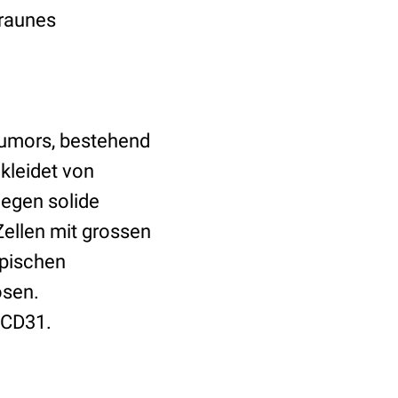
braunes
 Tumors, bestehend
kleidet von
egen solide
Zellen mit grossen
ypischen
osen.
 CD31.