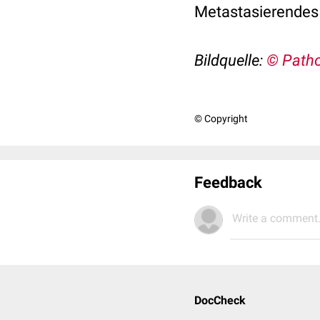
Metastasierendes
Bildquelle:
© Path
© Copyright
Feedback
Write a comment.
DocCheck