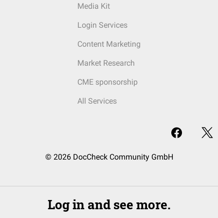
Media Kit
Login Services
Content Marketing
Market Research
CME sponsorship
All Services
© 2026 DocCheck Community GmbH
Log in and see more.