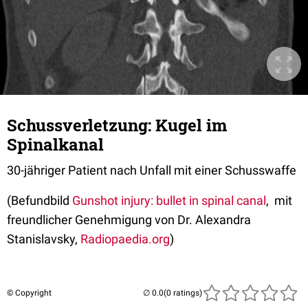
Schussverletzung: Kugel im
Spinalkanal
30-jähriger Patient nach Unfall mit einer Schusswaffe
(Befundbild
Gunshot injury: bullet in spinal canal
,
mit
freundlicher Genehmigung von Dr. Alexandra
Stanislavsky,
Radiopaedia.org
)
© Copyright
(0 ratings)