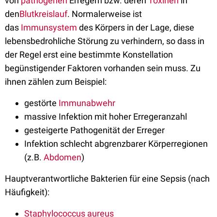
von
pathogenen
Erregern bzw. deren
Toxinen
in
den
Blutkreislauf
. Normalerweise ist
das
Immunsystem
des Körpers in der Lage, diese
lebensbedrohliche Störung zu verhindern, so dass in
der Regel erst eine bestimmte Konstellation
begünstigender Faktoren vorhanden sein muss. Zu
ihnen zählen zum Beispiel:
gestörte
Immunabwehr
massive Infektion mit hoher Erregeranzahl
gesteigerte Pathogenität der Erreger
Infektion schlecht abgrenzbarer Körperregionen
(z.B.
Abdomen
)
Hauptverantwortliche Bakterien für eine Sepsis (nach
Häufigkeit):
Staphylococcus aureus