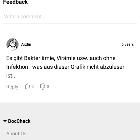
Feedback
Write a comment...
Ärztin
6 years
Es gibt Bakteriämie, Virämie usw. auch ohne
Infektion - was aus dieser Grafik nicht abzulesen
ist...
Reply
0
0
DocCheck
About Us