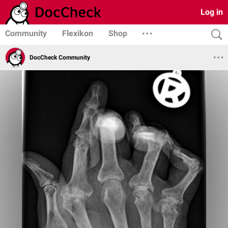
Log in
Community
Flexikon
Shop
DocCheck Community