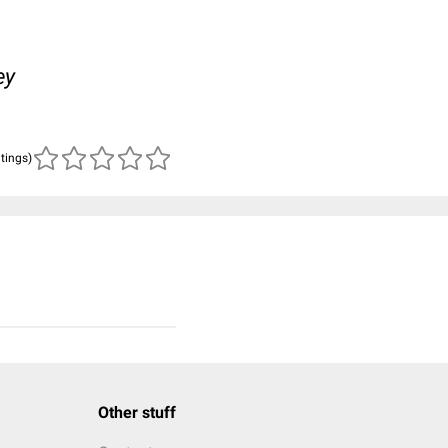
ey
atings)
Other stuff