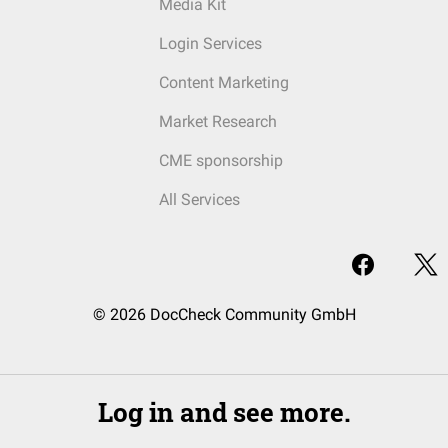
Media Kit
Login Services
Content Marketing
Market Research
CME sponsorship
All Services
© 2026 DocCheck Community GmbH
Log in and see more.