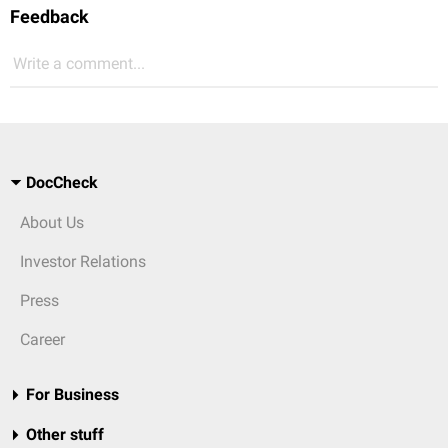
Feedback
Write a comment...
DocCheck
About Us
Investor Relations
Press
Career
For Business
Other stuff