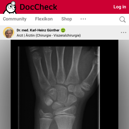
Log in
Community
Flexikon
Shop
Dr. med. Karl-Heinz Günther
Arzt | Ärztin (Chirurgie - Viszeralchirurgie)