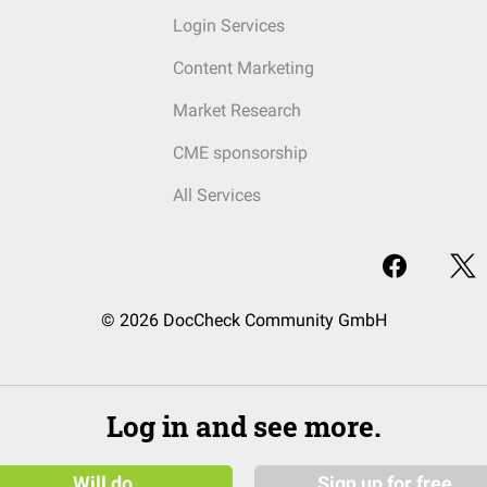
Login Services
Content Marketing
Market Research
CME sponsorship
All Services
© 2026 DocCheck Community GmbH
Log in and see more.
Will do
Sign up for free