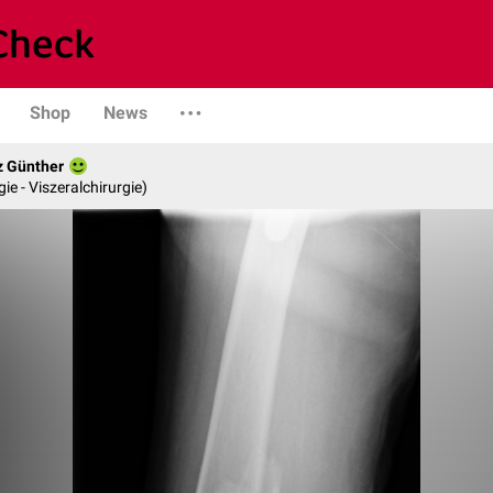
Shop
News
z Günther
gie - Viszeralchirurgie)