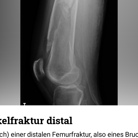
lfraktur distal
ich) einer distalen Femurfraktur, also eines Br