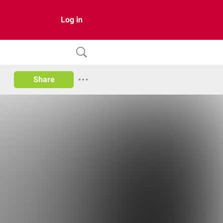
Log in
Share