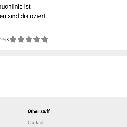
uchlinie ist
n sind disloziert.
atings)
Other stuff
Contact