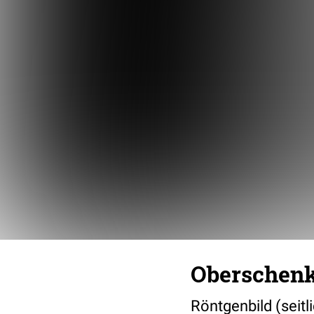
Oberschenke
Röntgenbild (seitl