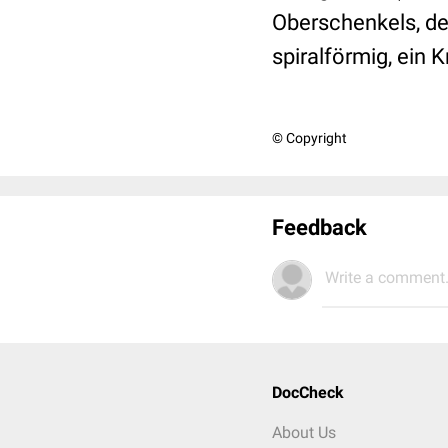
Oberschenkels, der
spiralförmig, ein 
© Copyright
Feedback
Write a comment.
DocCheck
About Us