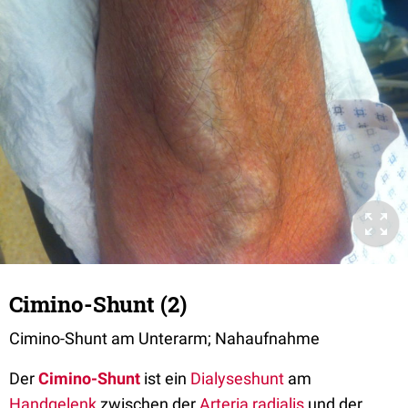
Cimino-Shunt (2)
Cimino-Shunt am Unterarm; Nahaufnahme
Der
Cimino-Shunt
ist ein
Dialyseshunt
am
Handgelenk
zwischen der
Arteria radialis
und der