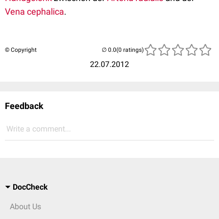
Vena cephalica
.
© Copyright
(0 ratings)
22.07.2012
Feedback
Write a comment...
DocCheck
About Us