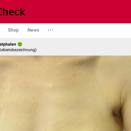
Shop
News
stphalen
 Gebietsbezeichnung)