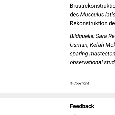
Brustrekonstrukti
des
Musculus lati
Rekonstruktion d
Bildquelle: Sara R
Osman, Kefah Mokb
sparing mastectom
observational stud
© Copyright
Feedback