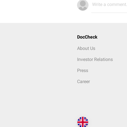
Write a comment.
DocCheck
About Us
Investor Relations
Press
Career