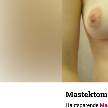
Mastektomi
Hautsparende
Ma