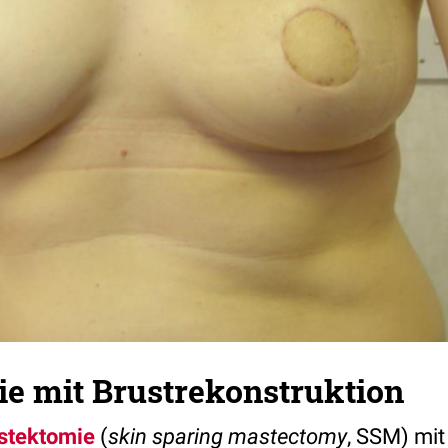
e mit Brustrekonstruktion
stektomie
(
skin sparing mastectomy
, SSM) mit