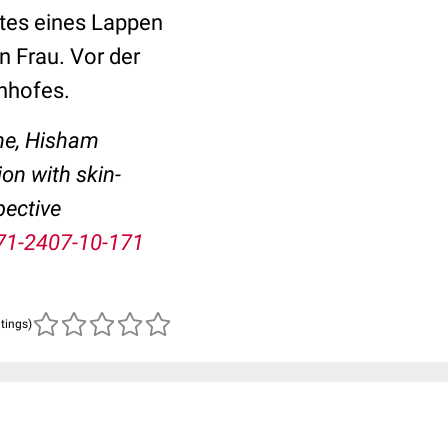
tes eines Lappen
n Frau. Vor der
nhofes.
yne, Hisham
on with skin-
pective
71-2407-10-171
atings)