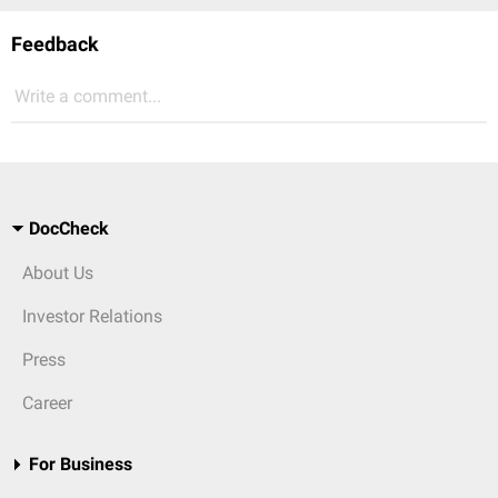
Feedback
Write a comment...
DocCheck
About Us
Investor Relations
Press
Career
For Business