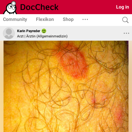
Log in
Community
Flexikon
Shop
Karin Payreder
Arzt | Ärztin (Allgemeinmedizin)