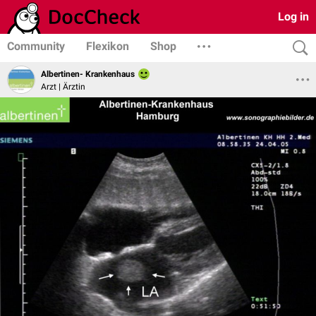
Log in
Community
Flexikon
Shop
Albertinen- Krankenhaus
Arzt | Ärztin