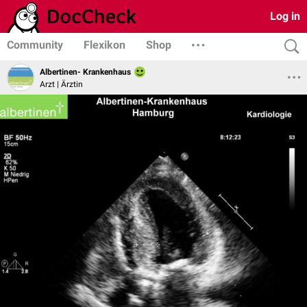
Log in
Community
Flexikon
Shop
Albertinen- Krankenhaus
Arzt | Ärztin