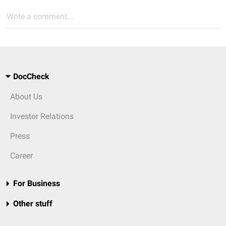
Write a comment...
DocCheck
About Us
Investor Relations
Press
Career
For Business
Other stuff