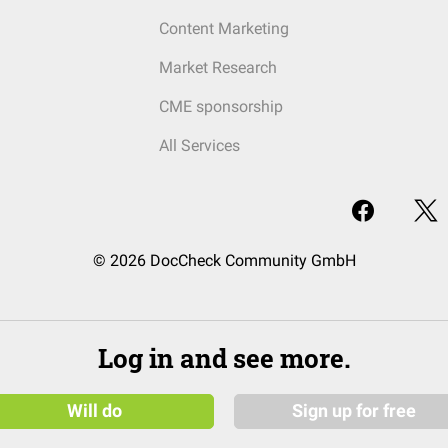
Content Marketing
Market Research
CME sponsorship
All Services
© 2026 DocCheck Community GmbH
Log in and see more.
Will do
Sign up for free