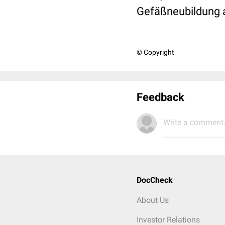
Gefäßneubildung a
© Copyright
Feedback
Write a comment.
DocCheck
About Us
Investor Relations