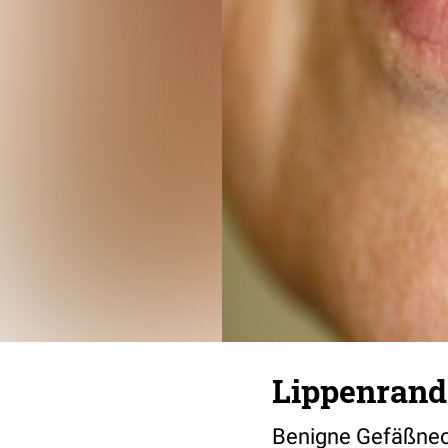
Lippenran
Benigne Gefäßneop