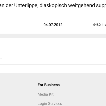
n der Unterlippe, diaskopisch weitgehend supp
04.07.2012
(1 r
..
For Business
Media Kit
Login Services