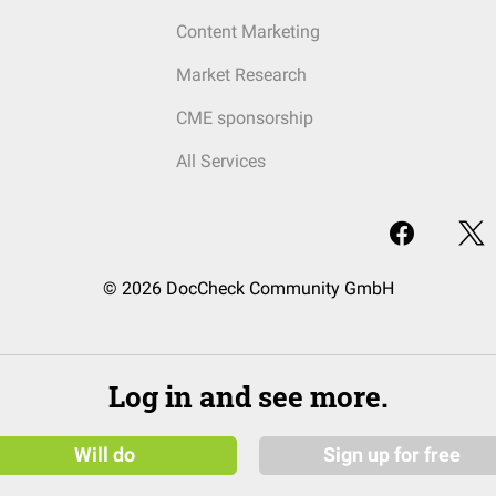
Content Marketing
Market Research
CME sponsorship
All Services
© 2026 DocCheck Community GmbH
Log in and see more.
Will do
Sign up for free