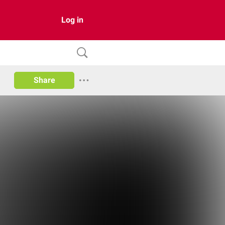
Log in
Share