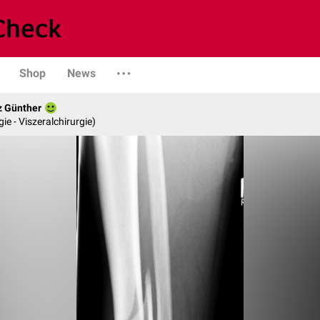
Shop
News
z Günther
gie - Viszeralchirurgie)