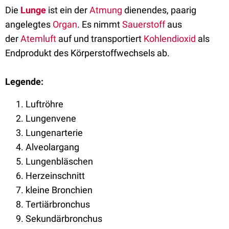
Die
Lunge
ist ein der
Atmung
dienendes, paarig
angelegtes
Organ
. Es nimmt
Sauerstoff
aus
der
Atemluft
auf und transportiert
Kohlendioxid
als
Endprodukt des Körperstoffwechsels ab.
Legende:
Luftröhre
Lungenvene
Lungenarterie
Alveolargang
Lungenbläschen
Herzeinschnitt
kleine Bronchien
Tertiärbronchus
Sekundärbronchus