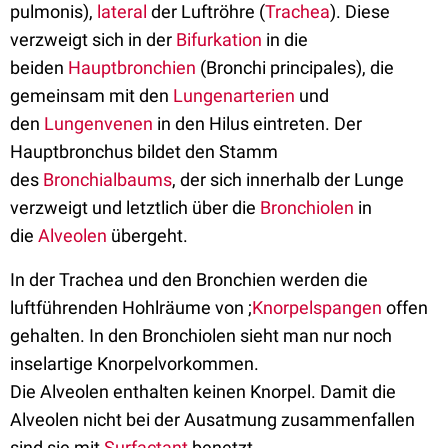
pulmonis),
lateral
der Luftröhre (
Trachea
). Diese
verzweigt sich in der
Bifurkation
in die
beiden
Hauptbronchien
(Bronchi principales), die
gemeinsam mit den
Lungenarterien
und
den
Lungenvenen
in den Hilus eintreten. Der
Hauptbronchus bildet den Stamm
des
Bronchialbaums
, der sich innerhalb der Lunge
verzweigt und letztlich über die
Bronchiolen
in
die
Alveolen
übergeht.
In der Trachea und den Bronchien werden die
luftführenden Hohlräume von ;
Knorpelspangen
offen
gehalten. In den Bronchiolen sieht man nur noch
inselartige Knorpelvorkommen.
Die Alveolen enthalten keinen Knorpel. Damit die
Alveolen nicht bei der Ausatmung zusammenfallen
sind sie mit
Surfactant
benetzt.