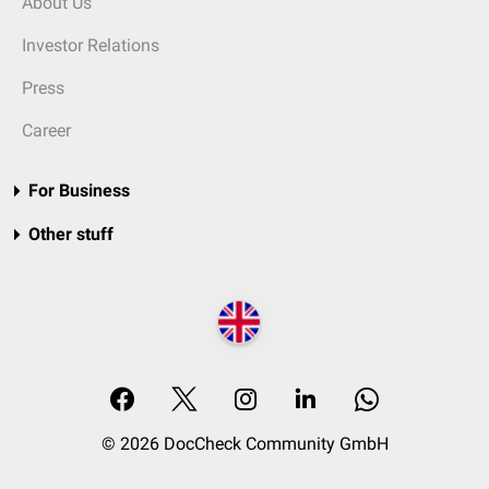
About Us
Investor Relations
Press
Career
For Business
Other stuff
© 2026 DocCheck Community GmbH