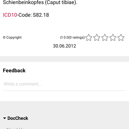
Schienbeinkopfes (Caput tibiae).
ICD10
-Code: S82.18
© Copyright
(0 ratings)
30.06.2012
Feedback
Write a comment...
DocCheck