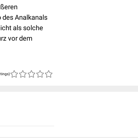
ußeren
b des Analkanals
icht als solche
urz vor dem
atings)