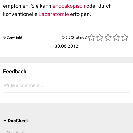
empfohlen. Sie kann
endoskopisch
oder durch
konventionelle
Laparatomie
erfolgen.
© Copyright
(0 ratings)
30.06.2012
Feedback
Write a comment...
DocCheck
About Us