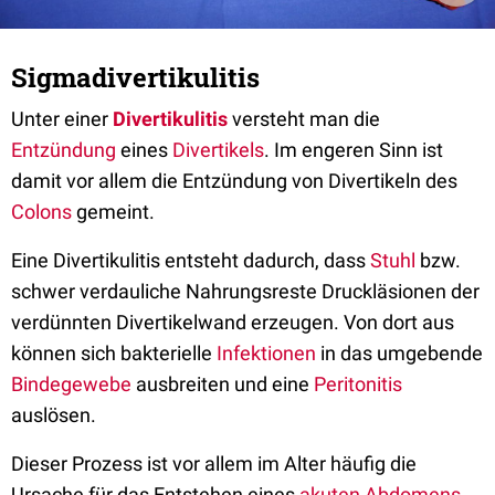
Sigmadivertikulitis
Unter einer
Divertikulitis
versteht man die
Entzündung
eines
Divertikels
. Im engeren Sinn ist
damit vor allem die Entzündung von Divertikeln des
Colons
gemeint.
Eine Divertikulitis entsteht dadurch, dass
Stuhl
bzw.
schwer verdauliche Nahrungsreste Druckläsionen der
verdünnten Divertikelwand erzeugen. Von dort aus
können sich bakterielle
Infektionen
in das umgebende
Bindegewebe
ausbreiten und eine
Peritonitis
auslösen.
Dieser Prozess ist vor allem im Alter häufig die
Ursache für das Entstehen eines
akuten Abdomens